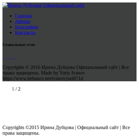
Главная
Афиша
Биография
Контакты
Социальные сети:
Copyrights © 2016 Ирина Дубцова Официальный сайт | Все
права защищены. Made by Yuriy Ivanov
https://www.behance.net/ivanovyuri871d
1
/
2
Bonuses
and
Copyrights ©2015 Ирина Дубцова | Официальный сайт | Все
promotional
права защищены.
offers