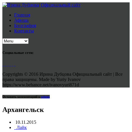
Главная
Афиша
Биография
Контакты
Социальные сети:
Copyrights © 2016 Ирина Дубцова Официальный сайт | Все
права защищены. Made by Yuriy Ivanov
https://www.behance.net/ivanovyuri871d
Оставить комментарий к
admin
Архангельск
10.11.2015
Лайк