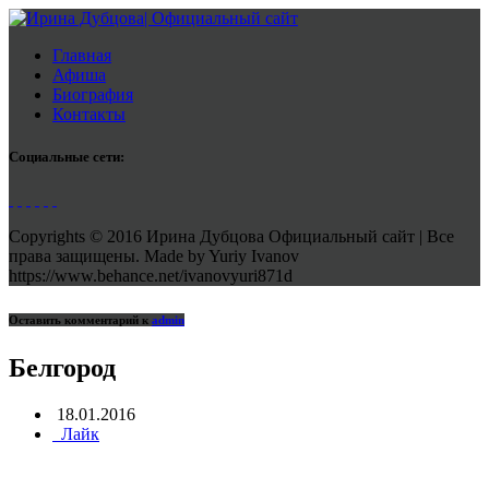
Главная
Афиша
Биография
Контакты
Социальные сети:
Copyrights © 2016 Ирина Дубцова Официальный сайт | Все
права защищены. Made by Yuriy Ivanov
https://www.behance.net/ivanovyuri871d
Оставить комментарий к
admin
Белгород
18.01.2016
Лайк