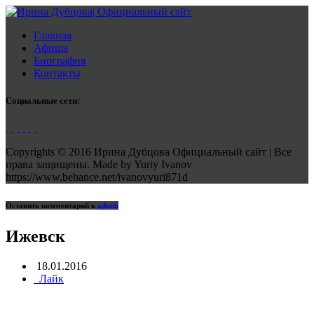
Главная
Афиша
Биография
Контакты
Социальные сети:
Copyrights © 2016 Ирина Дубцова Официальный сайт | Все
права защищены. Made by Yuriy Ivanov
https://www.behance.net/ivanovyuri871d
Оставить комментарий к
admin
Ижевск
18.01.2016
Лайк