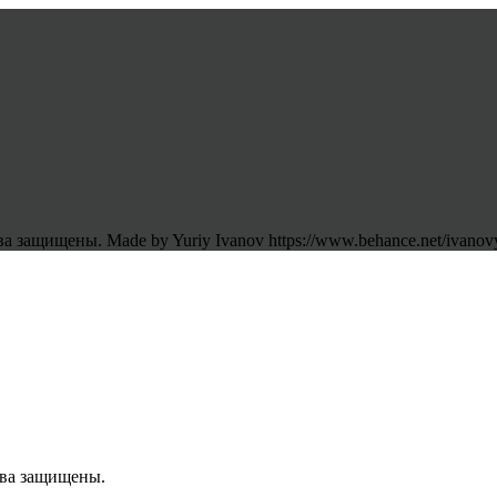
 защищены. Made by Yuriy Ivanov https://www.behance.net/ivanov
ава защищены.