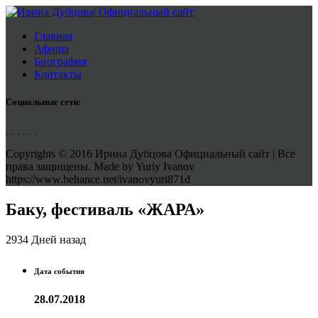
Главная
Афиша
Биография
Контакты
Социальные сети:
Copyrights © 2016 Ирина Дубцова Официальный сайт | Все
права защищены. Made by Yuriy Ivanov
https://www.behance.net/ivanovyuri871d
Баку, фестиваль «ЖАРА»
2934 Дней назад
Дата события
28.07.2018