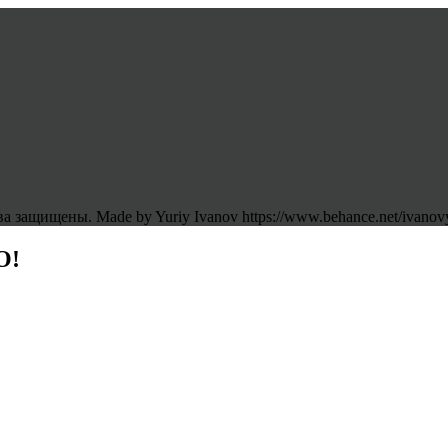
 защищены. Made by Yuriy Ivanov https://www.behance.net/ivanov
O!