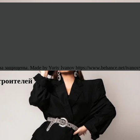
 защищены. Made by Yuriy Ivanov https://www.behance.net/ivanov
троителей