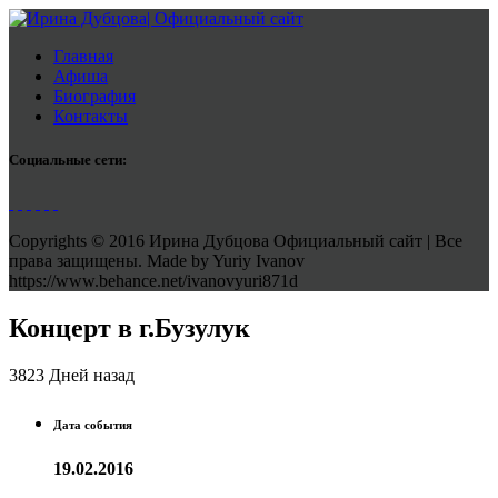
Главная
Афиша
Биография
Контакты
Социальные сети:
Copyrights © 2016 Ирина Дубцова Официальный сайт | Все
права защищены. Made by Yuriy Ivanov
https://www.behance.net/ivanovyuri871d
Концерт в г.Бузулук
3823 Дней назад
Дата события
19.02.2016