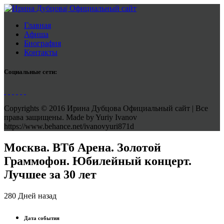
Главная
Афиша
Биография
Контакты
Социальные сети:
Copyrights © 2016 Ирина Дубцова Официальный сайт | Все
права защищены. Made by Yuriy Ivanov
https://www.behance.net/ivanovyuri871d
Москва. ВТб Арена. Золотой
Граммофон. Юбилейный концерт.
Лучшее за 30 лет
280 Дней назад
Дата события