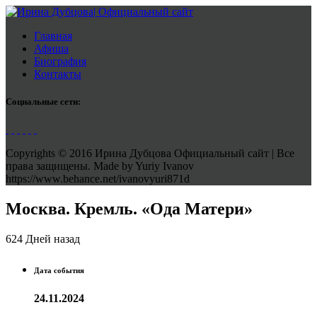
Главная
Афиша
Биография
Контакты
Социальные сети:
Copyrights © 2016 Ирина Дубцова Официальный сайт | Все
права защищены. Made by Yuriy Ivanov
https://www.behance.net/ivanovyuri871d
Москва. Кремль. «Ода Матери»
624 Дней назад
Дата события
24.11.2024