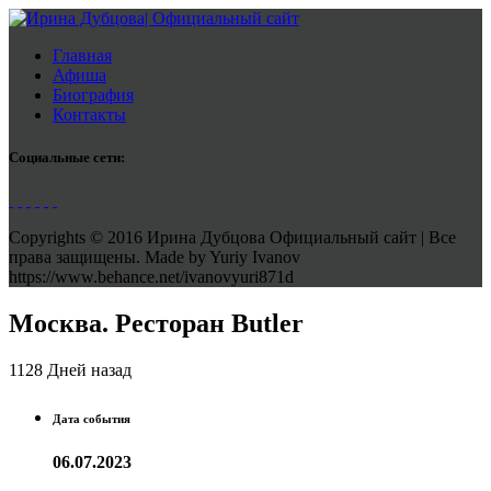
Главная
Афиша
Биография
Контакты
Социальные сети:
Copyrights © 2016 Ирина Дубцова Официальный сайт | Все
права защищены. Made by Yuriy Ivanov
https://www.behance.net/ivanovyuri871d
Москва. Ресторан Butler
1128 Дней назад
Дата события
06.07.2023