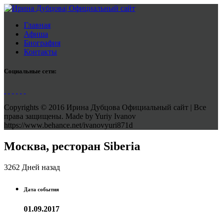
Главная
Афиша
Биография
Контакты
Социальные сети:
Copyrights © 2016 Ирина Дубцова Официальный сайт | Все
права защищены. Made by Yuriy Ivanov
https://www.behance.net/ivanovyuri871d
Москва, ресторан Siberia
3262 Дней назад
Дата события
01.09.2017