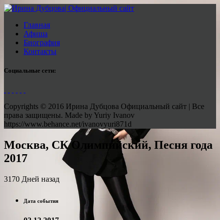
Главная
Афиша
Биография
Контакты
Социальные сети:
Copyrights © 2016 Ирина Дубцова Официальный сайт | Все
права защищены. Made by Yuriy Ivanov
https://www.behance.net/ivanovyuri871d
Москва, СК Олимпийский, Песня года
2017
3170 Дней назад
Дата события