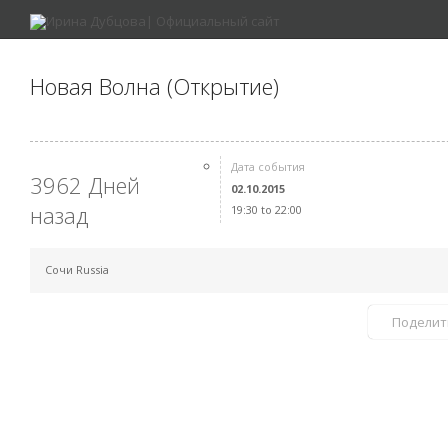
Новая Волна (Открытие)
Дата события
3962 Дней
02.10.2015
назад
19:30 to 22:00
Сочи Russia
Поделит