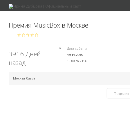
Премия MusicBox в Москве
Дата события
3916 Дней
19.11.2015
назад
19:00 to 21:30
Москва Russia
Поделит