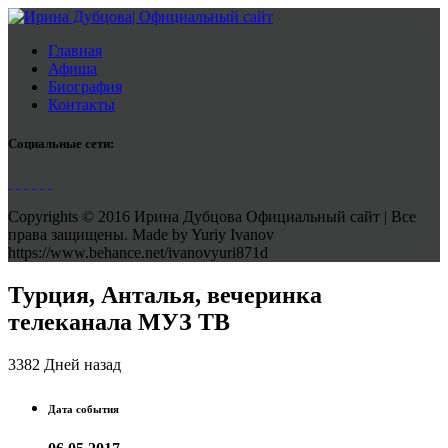
Главная
Афиша
Биография
Контакты
Социальные сети:
Copyrights © 2016 Ирина Дубцова Официальный сайт | Все
права защищены. Made by Yuriy Ivanov
https://www.behance.net/ivanovyuri871d
Турция, Анталья, вечеринка
телеканала МУЗ ТВ
3382 Дней назад
Дата события