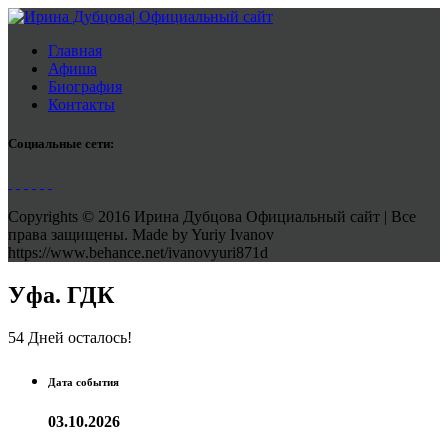
Главная
Афиша
Биография
Контакты
Социальные сети:
Copyrights © 2016 Ирина Дубцова Официальный сайт | Все
права защищены. Made by Yuriy Ivanov
https://www.behance.net/ivanovyuri871d
Уфа. ГДК
54 Дней осталось!
Дата события
03.10.2026