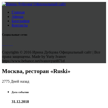
Главная
Афиша
Биография
Контакты
Социальные сети:
Copyrights © 2016 Ирина Дубцова Официальный сайт | Все
права защищены. Made by Yuriy Ivanov
https://www.behance.net/ivanovyuri871d
Москва, ресторан «Ruski»
2775 Дней назад
Дата события
31.12.2018