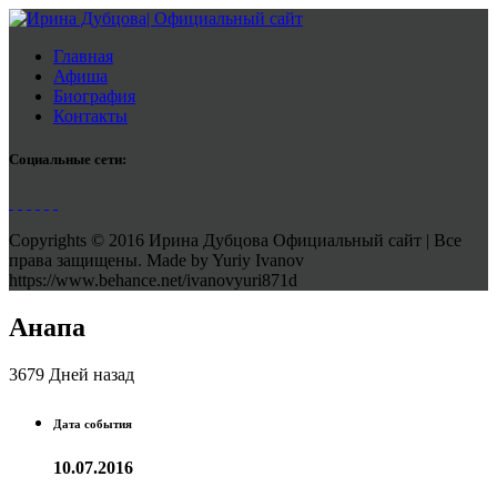
Главная
Афиша
Биография
Контакты
Социальные сети:
Copyrights © 2016 Ирина Дубцова Официальный сайт | Все
права защищены. Made by Yuriy Ivanov
https://www.behance.net/ivanovyuri871d
Анапа
3679 Дней назад
Дата события
10.07.2016