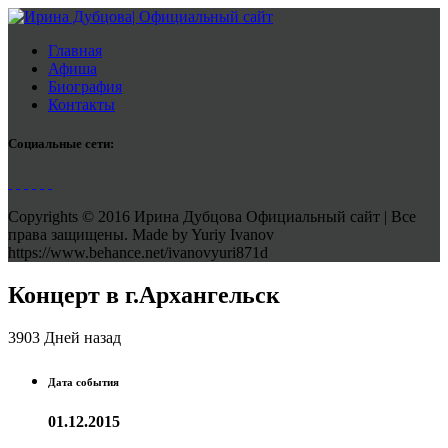
Главная
Афиша
Биография
Контакты
Социальные сети:
Copyrights © 2016 Ирина Дубцова Официальный сайт | Все
права защищены. Made by Yuriy Ivanov
https://www.behance.net/ivanovyuri871d
Концерт в г.Архангельск
3903 Дней назад
Дата события
01.12.2015