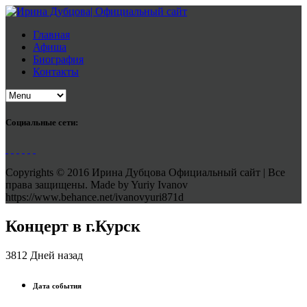
Главная
Афиша
Биография
Контакты
Социальные сети:
Copyrights © 2016 Ирина Дубцова Официальный сайт | Все
права защищены. Made by Yuriy Ivanov
https://www.behance.net/ivanovyuri871d
Концерт в г.Курск
3812 Дней назад
Дата события