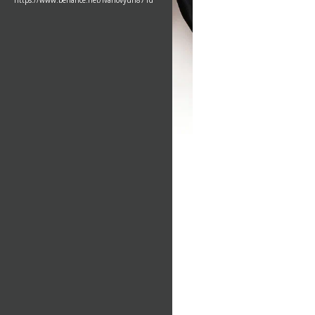
https://www.behance.net/ivanovyuri871d