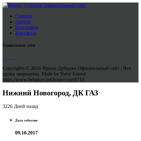
Главная
Афиша
Биография
Контакты
Социальные сети:
Copyrights © 2016 Ирина Дубцова Официальный сайт | Все
права защищены. Made by Yuriy Ivanov
https://www.behance.net/ivanovyuri871d
Нижний Новогород, ДК ГАЗ
3226 Дней назад
Дата события
09.10.2017