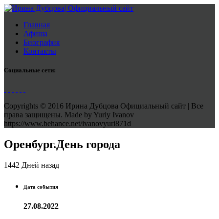
Главная
Афиша
Биография
Контакты
Социальные сети:
Copyrights © 2016 Ирина Дубцова Официальный сайт | Все
права защищены. Made by Yuriy Ivanov
https://www.behance.net/ivanovyuri871d
Оренбург.День города
1442 Дней назад
Дата события
27.08.2022