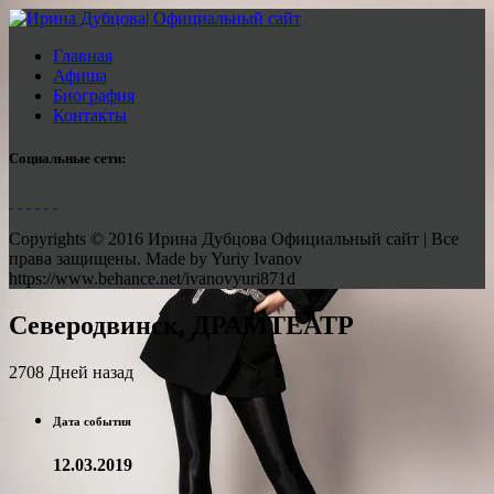
Главная
Афиша
Биография
Контакты
Социальные сети:
Copyrights © 2016 Ирина Дубцова Официальный сайт | Все
права защищены. Made by Yuriy Ivanov
https://www.behance.net/ivanovyuri871d
Северодвинск, ДРАМТЕАТР
2708 Дней назад
Дата события
12.03.2019